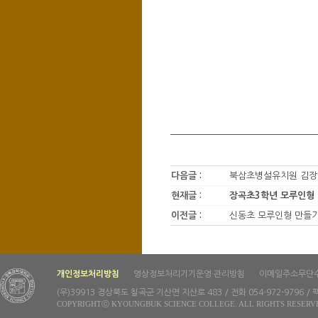
다음글 :
북삼초병설유치원 김장
현재글 :
장곡초3학년 모루인형
이전글 :
신동초 모루인형 만들
개인정보처리방침
영상정보처리기기운영·관리방침
이메일주소무단
(우)39913 경상북도 칠곡군 기산면 지산로 483 / 전화 054-972-9796 / 팩
COPYRIGHTⓒ KYOUNGBUK SCIENCE COLLEGE. ALL RIGHTS RESERV