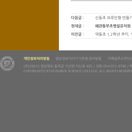
다음글 :
신동초 모루인형 만들
현재글 :
왜관동부초병설유치원 
이전글 :
약동초 1,2학년 쿠키,
개인정보처리방침
영상정보처리기기운영·관리방침
이메일주소무단
(우)39913 경상북도 칠곡군 기산면 지산로 483 / 전화 054-972-9796 / 팩
COPYRIGHTⓒ KYOUNGBUK SCIENCE COLLEGE. ALL RIGHTS RESERV