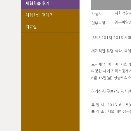
체험학습 후기
사회적경
작성자
체험학습 갤러리
첨부파일
첨부파일
자료실
[SELF 2018] 201
세계적인 유명 석학, 국
도시재생, 에너지, 사회적
다양한 세계 사회적경제기
6월 15일(금) 상공회
참가신청(무료) 및 행사안내 :
♣ 일 시 : 2018. 6. 15
♣ 장 소 : 서울 대한상