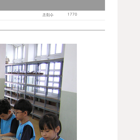
1770
조회수